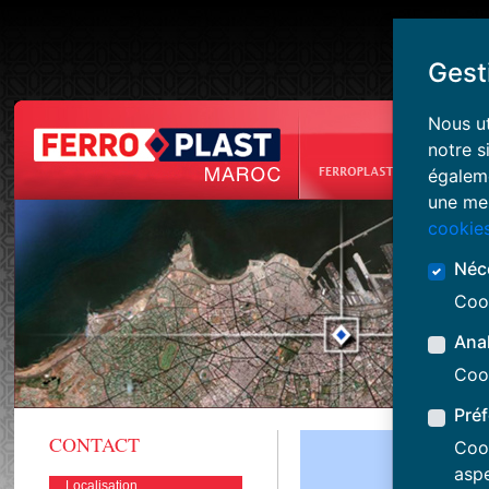
Gest
Nous ut
notre 
égaleme
une mei
cookie
Néc
Cook
Ana
Cook
Pré
CONTACT
Cook
aspe
Localisation