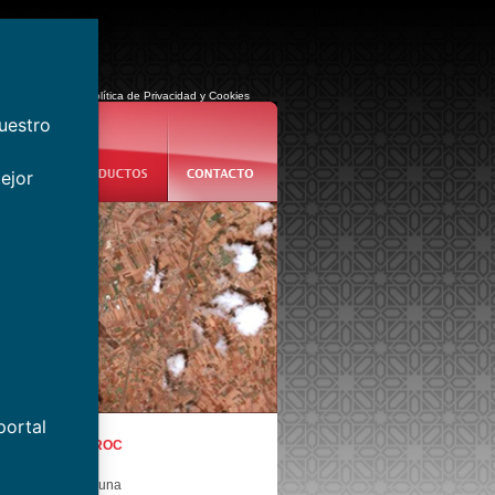
eb
|
Aviso Legal, Política de Privacidad y Cookies
nuestro
ejor
portal
RROPLAST MAROC
te N9, Km. 5,6,
 Mellil vers Médiouna