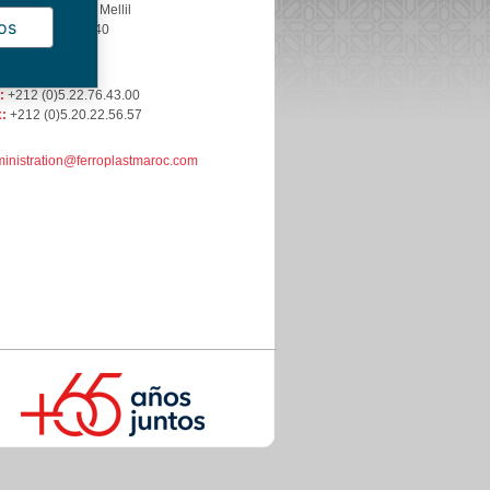
e Industrielle Tit Mellil
os
SABLANCA 20640
RRUECOS
:
+212 (0)5.22.76.43.00
:
+212 (0)5.20.22.56.57
inistration@ferroplastmaroc.com