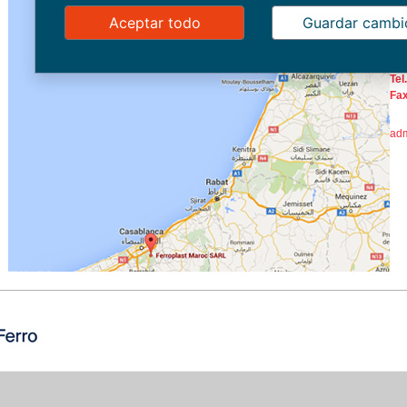
Zon
Aceptar todo
Guardar cambi
CA
MA
Tel.
Fax
adm